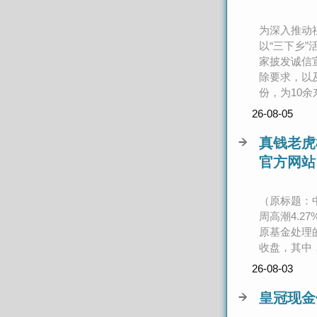
为深入推动
以“三下乡
家披发诚信
除要求，以
份，为10余
26-08-05
真钱老虎
官方网站
（原标题：中证
周高潮4.2
原基金处理的
收盘，其中，
26-08-03
皇冠现金