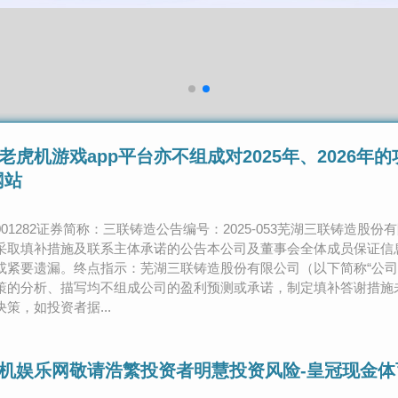
老虎机游戏app平台亦不组成对2025年、2026年
网站
01282证券简称：三联铸造公告编号：2025-053芜湖三联铸造
采取填补措施及联系主体承诺的公告本公司及董事会全体成员保证信
或紧要遗漏。终点指示：芜湖三联铸造股份有限公司（以下简称“公司
策的分析、描写均不组成公司的盈利预测或承诺，制定填补答谢措施
策，如投资者据...
机娱乐网敬请浩繁投资者明慧投资风险-皇冠现金体