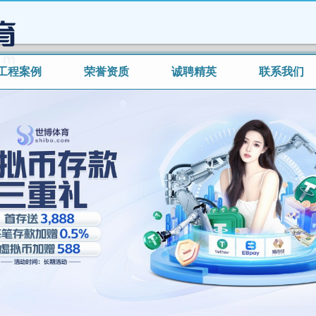
工程案例
荣誉资质
诚聘精英
联系我们