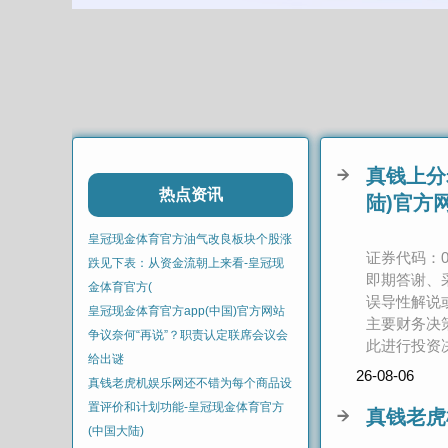
真钱上分
热点资讯
陆)官方
皇冠现金体育官方油气改良板块个股涨
证券代码：0
跌见下表：从资金流朝上来看-皇冠现
即期答谢、
金体育官方(
误导性解说
皇冠现金体育官方app(中国)官方网站
主要财务决
争议奈何“再说”？职责认定联席会议会
此进行投资决
给出谜
26-08-06
真钱老虎机娱乐网还不错为每个商品设
置评价和计划功能-皇冠现金体育官方
真钱老虎
(中国大陆)