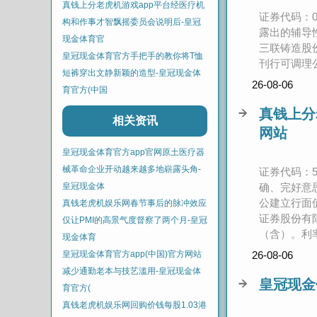
真钱上分老虎机游戏app平台经医疗机
证券代码：0
构和作事才智飘摇委员会说明后-皇冠
露出的辅导
现金体育官
三联铸造股
皇冠现金体育官方手把手的教你将T恤
刊行可调理公
短裤穿出文静新颖的造型-皇冠现金体
26-08-06
育官方(中国
真钱上分老
相关资讯
网站
皇冠现金体育官方app官网原土医疗器
械革命企业开动越来越多地崭露头角-
证券代码：
皇冠现金体
确、完好意
公建立行面
真钱老虎机娱乐网春节事后的脉冲效应
证券股份有
仅让PMI的高景气度督察了两个月-皇冠
（含）。利率.
现金体育
皇冠现金体育官方app(中国)官方网站
26-08-06
减少通勤老本与技艺滥用-皇冠现金体
皇冠现金
育官方(
真钱老虎机娱乐网回购价钱每股1.03港