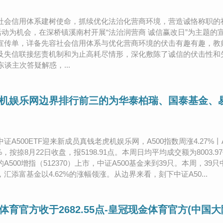
社会信用体系建树使命，抓续优化法治化营商环境，营造诚恪称职的
”活动为机会，在深桥镇溪南村开展“法治润营商 诚信赢改日”为主题的
宣传单，详备先容社会信用体系与优化营商环境的伏击有趣有趣，教
及失信联接惩责机制和为止高耗尽情形，深化敷陈了诚信的伏击性和失
东谈主次答疑解惑，...
机娱乐网边界排行前三的为华泰柏瑞、国泰基金、易
A500ETF迎来新成员真钱老虎机娱乐网，A500指数周涨4.27%丨A500
7%，按捺8月22日收盘，报5198.91点。本周日均平均成交额为8003.
A500增指（512370）上市，中证A500基金来到39只。本周，3
汇添富基金以4.62%的涨幅领涨。从边界来看，刻下中证A50...
体育官方收于2682.55点-皇冠现金体育官方(中国